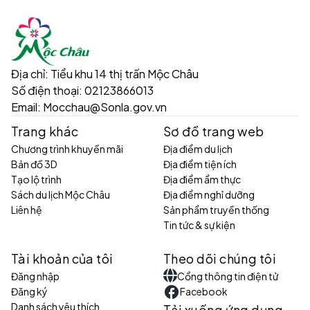
Địa chỉ:
Tiểu khu 14 thị trấn Mộc Châu
Số điện thoại:
02123866013
Email:
Mocchau@Sonla.gov.vn
Trang khác
Sơ đồ trang web
Chương trình khuyến mãi
Địa điểm du lịch
Bản đồ 3D
Địa điểm tiện ích
Tạo lộ trình
Địa điểm ẩm thực
Sách du lịch Mộc Châu
Địa điểm nghỉ dưỡng
Liên hệ
Sản phẩm truyền thống
Tin tức & sự kiện
Tài khoản của tôi
Theo dõi chúng tôi
Đăng nhập
Cổng thông tin điện tử
Đăng ký
Facebook
Danh sách yêu thích
Tải xuống ứng dụng