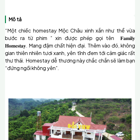
Mô tả
“Một chiếc homestay Mộc Châu xinh xắn như thể vừa
bước ra từ phim ” xin được phép gọi tên 𝐅𝐚𝐦𝐢𝐥𝐲
𝐇𝐨𝐦𝐞𝐬𝐭𝐚𝐲. Mang đậm chất hiện đại. Thêm vào đó, không
gian thiên nhiên tươi xanh, yên tĩnh đem tới cảm giác rất
thư thái. Homestay dễ thương này chắc chắn sẽ làm bạn
“đứng ngồi không yên”.