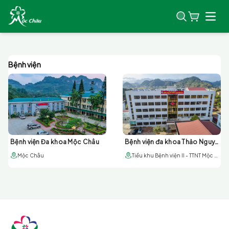
Open
Bệnh viện
Bệnh viện Đa khoa Mộc Châu
Bệnh viện đa khoa Thảo Nguyên
Mộc Châu
Tiểu khu Bệnh viện II - TTNT Mộc Châu, Moc Chau, Vietnam