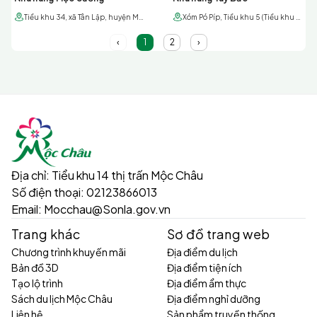
Tiểu khu 34, xã Tân Lập, huyện Mộc châu, tỉnh Sơn La
Xóm Pó Píp, Tiểu khu 5 (Tiểu khu Bản Mòn), Thị Trấn Mộc Châu, Sơn La
‹
1
2
›
Địa chỉ:
Tiểu khu 14 thị trấn Mộc Châu
Số điện thoại:
02123866013
Email:
Mocchau@Sonla.gov.vn
Trang khác
Sơ đồ trang web
Chương trình khuyến mãi
Địa điểm du lịch
Bản đồ 3D
Địa điểm tiện ích
Tạo lộ trình
Địa điểm ẩm thực
Sách du lịch Mộc Châu
Địa điểm nghỉ dưỡng
Liên hệ
Sản phẩm truyền thống