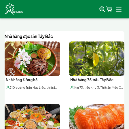
Open
Nhà hàng đặc sản Tây Bắc
Nhà hàng Đông hải
Nhà hàng 75 trâu Tây Bắc
210 đường Trần Huy Liệu, thị trấn Mộc Châu, tỉnh Sơn La
Km 73, tiểu khu 3, Thị trấn Mộc Châu, Sơn La