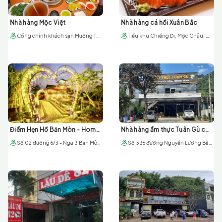
Nhà hàng Mộc Việt
Nhà hàng cá hồi Xuân Bắc
Cổng chính khách sạn Mường Thanh Mộc Châu, Mộc Châu, Việt Nam
Tiểu khu Chiềng Đi, Mộc Châu, Sơn La
Điểm Hẹn Hồ Bản Mòn - Homestay & ẩm thực Tây Bắc
Nhà hàng ẩm thực Tuân Gù cơ sở 1
Số 02 đường 6/3 - Ngã 3 Bản Mòn - Thị trấn Mộc Châu
Số 336 đường Nguyền Lương Bằng - Tiểu khu 13 thi trấn Mộc Châu - Sơn La