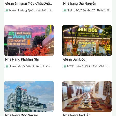
Quán ăn ngon Mộc Châu Xuân Bắc 181
Nhà hàng Gia Nguyễn
Đường Hoàng Quốc Việt, Nông trường Mộc Châu
Ngã tư 70, Tiểu khu 70, Thị trấn Nông Trường Mộc Châu, huyện Mộc Châu, tỉnh Sơn La. (Cạnh Nhà nghỉ Trường Giang)
Nhà Hàng Phương Nhi
Quán Bản Dốc
Hoàng Quốc Việt, Phiêng Luông, Mộc Châu, Sơn La
142 Tô Hiệu, Thị Trấn. Mộc Châu, Mộc Châu, Sơn La
Nhà hàng Mộc Sương
Nhà hàng Tây Bắc