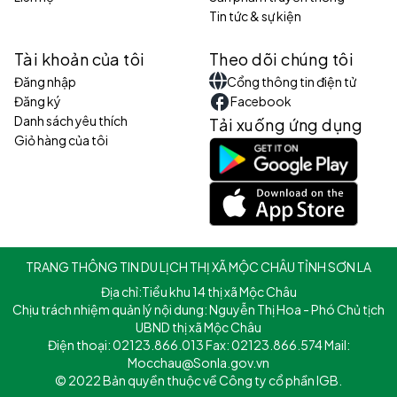
Tin tức & sự kiện
Tài khoản của tôi
Theo dõi chúng tôi
Đăng nhập
Cổng thông tin điện tử
Đăng ký
Facebook
Danh sách yêu thích
Tải xuống ứng dụng
Giỏ hàng của tôi
TRANG THÔNG TIN DU LỊCH THỊ XÃ MỘC CHÂU TỈNH SƠN LA
Địa chỉ:Tiểu khu 14 thị xã Mộc Châu
Chịu trách nhiệm quản lý nội dung: Nguyễn Thị Hoa - Phó Chủ tịch
UBND thị xã Mộc Châu
Điện thoại: 02123.866.013 Fax: 02123.866.574 Mail:
Mocchau@Sonla.gov.vn
© 2022 Bản quyền thuộc về Công ty cổ phần IGB.