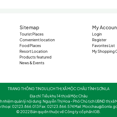
Sitemap
My Accoun
Tourist Places
Login
Convenient location
Register
Food Places
Favorites List
Resort Location
My Shopping 
Products featured
News & Events
TRANG THÔNG TIN DU LỊCH THỊ XÃ MỘC CHÂU TỈNH SƠN LA
Địa chỉ:Tiểu khu 14 thị xã Mộc Châu
ch nhiệm quản lý nội dung: Nguyễn Thị Hoa - Phó Chủ tịch UBND thị xã
n thoại: 02123.866.013 Fax: 02123.866.574 Mail: Mocchau@Sonla.go
© 2022 Bản quyền thuộc về Công ty cổ phần IGB.