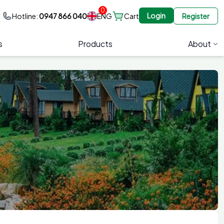
0
Login
ENG
Hotline:
0947 866 040
Cart
Register
s
Products
About