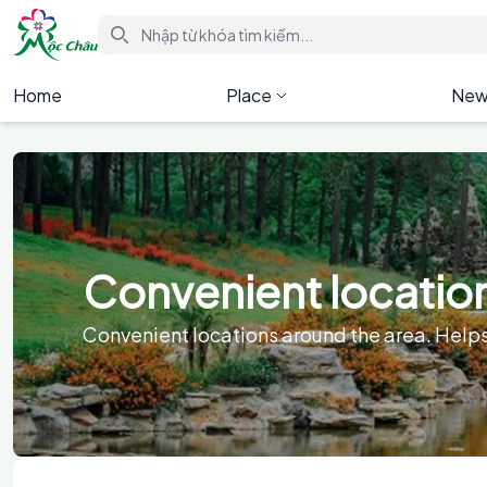
Home
Place
New
Convenient locatio
Convenient locations around the area. Helps