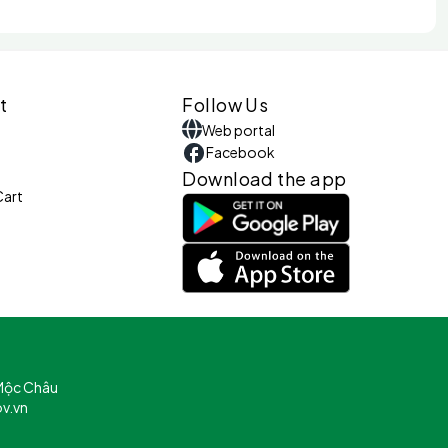
t
Follow Us
Web portal
Facebook
Download the app
Cart
 Mộc Châu
v.vn