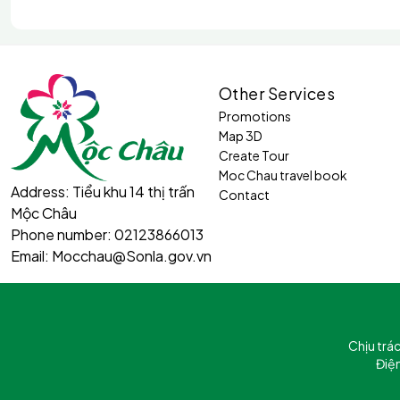
Other Services
Promotions
Map 3D
Create Tour
Moc Chau travel book
Address:
Tiểu khu 14 thị trấn
Contact
Mộc Châu
Phone number:
02123866013
Email:
Mocchau@Sonla.gov.vn
Chịu trá
Điệ