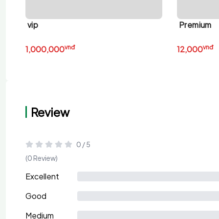
vip
Premium
vnđ
vnđ
1,000,000
12,000
Review
0 / 5
(0 Review)
Excellent
Good
Medium