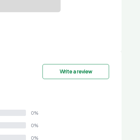
Write a review
0%
0%
0%