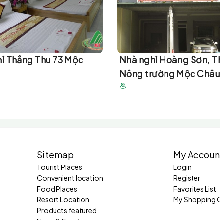
ỉ Thắng Thu 73 Mộc
Nhà nghỉ Hoàng Sơn, Th
Nông trường Mộc Châ
Sitemap
My Accoun
Tourist Places
Login
Convenient location
Register
Food Places
Favorites List
Resort Location
My Shopping 
Products featured