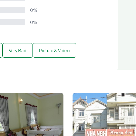
0%
0%
Very Bad
Picture & Video