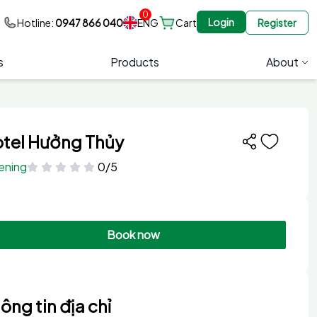
0
Login
ENG
Hotline:
0947 866 040
Cart
Register
s
Products
About
tel Hưởng Thủy
ening
0/5
Book now
ông tin địa chỉ