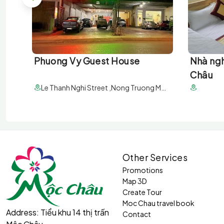
Phuong Vy Guest House
Nhà ngh
Châu
Le Thanh Nghi Street ,Nong Truong Moc Chau town, Moc Chau district, Son La province
Other Services
Promotions
Map 3D
Create Tour
Moc Chau travel book
Address:
Tiểu khu 14 thị trấn
Contact