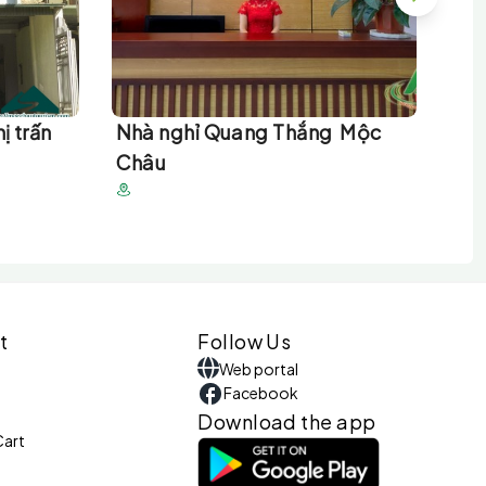
ị trấn
Nhà nghỉ Quang Thắng Mộc
Nh
u
Châu
Ch
t
Follow Us
Web portal
Facebook
Download the app
Cart