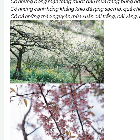
Có những bông mận trắng muốt đầu mùa đang bung n
Có những cành hồng khẳng khiu đã rụng sạch lá, quả ch
Có cả những thảo nguyên mùa xuân cải trắng, cải vàng,