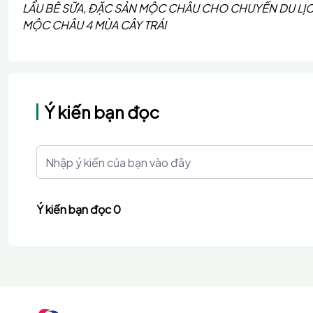
LẨU BÊ SỮA, ĐẶC SẢN MỘC CHÂU CHO CHUYẾN DU LỊ
MỘC CHÂU 4 MÙA CÂY TRÁI
Ý kiến bạn đọc
Ý kiến bạn đọc 0