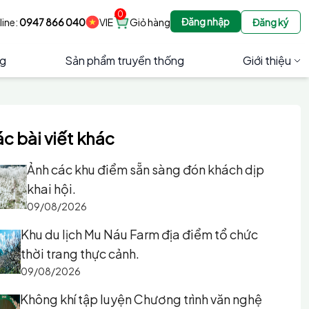
0
Đăng nhập
line:
0947 866 040
VIE
Giỏ hàng
Đăng ký
ng
Sản phẩm truyền thống
Giới thiệu
c bài viết khác
Ảnh các khu điểm sẵn sàng đón khách dịp
khai hội.
09/08/2026
Khu du lịch Mu Náu Farm địa điểm tổ chức
thời trang thực cảnh.
09/08/2026
Không khí tập luyện Chương trình văn nghệ