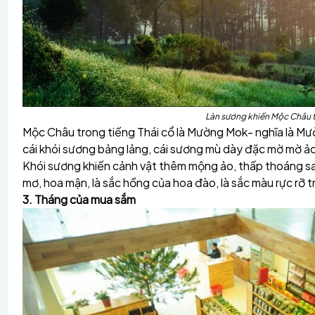
Làn sương khiến Mộc Châu 
Mộc Châu trong tiếng Thái cổ là Mường Mok- nghĩa là Mư
cái khói sương bảng lảng, cái sương mù dày đặc mờ mờ ảo
Khói sương khiến cảnh vật thêm mộng ảo, thấp thoáng sau
mơ, hoa mận, là sắc hồng của hoa đào, là sắc màu rực rỡ
3. Tháng của mua sắm