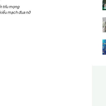
ở
ín trĩu mọng
 kiểu mạch đua nở