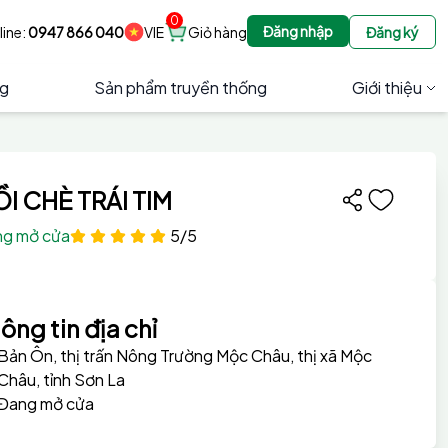
0
Đăng nhập
line:
0947 866 040
VIE
Giỏ hàng
Đăng ký
ng
Sản phẩm truyền thống
Giới thiệu
I CHÈ TRÁI TIM
g mở cửa
5/5
ông tin địa chỉ
Bản Ôn, thị trấn Nông Trường Mộc Châu, thị xã Mộc
Châu, tỉnh Sơn La
Đang mở cửa