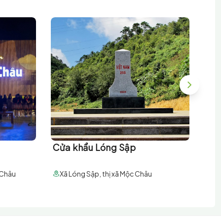
Cửa khẩu Lóng Sập
Đồn
 Châu
Xã Lóng Sập, thị xã Mộc Châu
Xã