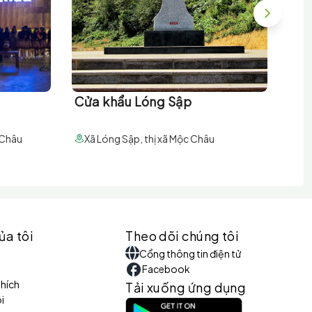
Cửa khẩu Lóng Sập
Ch
 Châu
Xã Lóng Sập, thị xã Mộc Châu
Xã
ủa tôi
Theo dõi chúng tôi
Cổng thông tin điện tử
Facebook
thích
Tải xuống ứng dụng
i