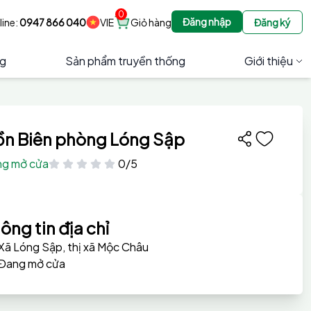
0
Đăng nhập
line:
0947 866 040
VIE
Giỏ hàng
Đăng ký
ng
Sản phẩm truyền thống
Giới thiệu
n Biên phòng Lóng Sập
g mở cửa
0/5
ông tin địa chỉ
Xã Lóng Sập, thị xã Mộc Châu
Đang mở cửa